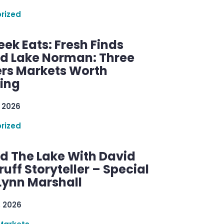
rized
ek Eats: Fresh Finds
d Lake Norman: Three
rs Markets Worth
ring
 2026
rized
d The Lake With David
ff Storyteller – Special
Lynn Marshall
, 2026