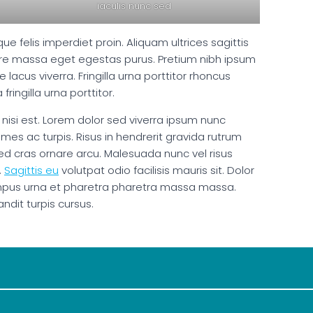
iaculis nunc sed
e felis imperdiet proin. Aliquam ultrices sagittis
nare massa eget egestas purus. Pretium nibh ipsum
 lacus viverra. Fringilla urna porttitor rhoncus
ringilla urna porttitor.
 nisi est. Lorem dolor sed viverra ipsum nunc
s ac turpis. Risus in hendrerit gravida rutrum
ed cras ornare arcu. Malesuada nunc vel risus
.
Sagittis eu
volutpat odio facilisis mauris sit. Dolor
mpus urna et pharetra pharetra massa massa.
ndit turpis cursus.