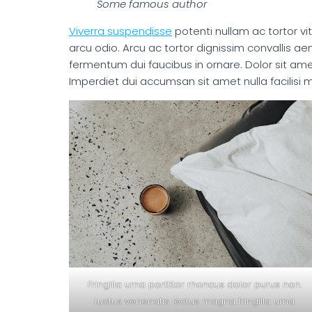
Some famous author
Viverra suspendisse
potenti nullam ac tortor vit
arcu odio. Arcu ac tortor dignissim convallis ae
fermentum dui faucibus in ornare. Dolor sit ame
Imperdiet dui accumsan sit amet nulla facilisi m
Fringilla urna porttitor rhoncus dolor purus non.
Luctus venenatis lectus magna fringilla urna