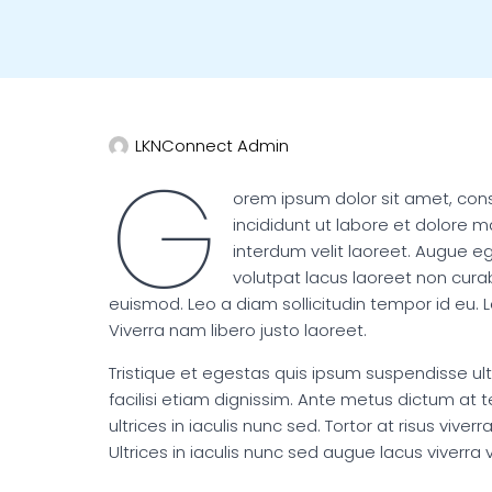
LKNConnect Admin
G
orem ipsum dolor sit amet, con
incididunt ut labore et dolore ma
interdum velit laoreet. Augue eg
volutpat lacus laoreet non cura
euismod. Leo a diam sollicitudin tempor id eu. L
Viverra nam libero justo laoreet.
Tristique et egestas quis ipsum suspendisse ult
facilisi etiam dignissim. Ante metus dictum a
ultrices in iaculis nunc sed. Tortor at risus viv
Ultrices in iaculis nunc sed augue lacus viverra v