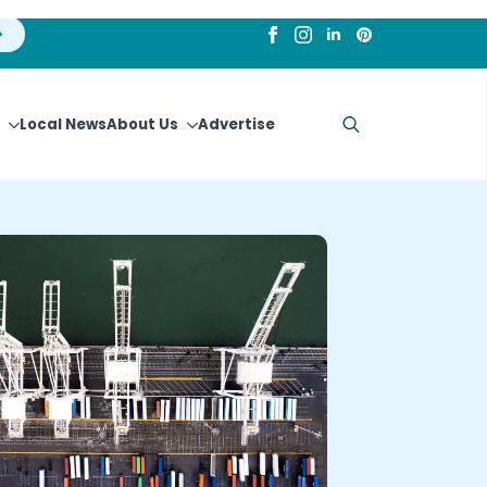
Local News
About Us
Advertise
Search
for: