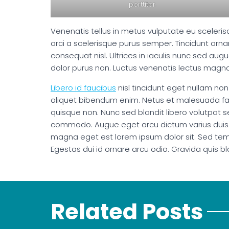
porttitor.
Venenatis tellus in metus vulputate eu scelerisqu
orci a scelerisque purus semper. Tincidunt or
consequat nisl. Ultrices in iaculis nunc sed augue
dolor purus non. Luctus venenatis lectus magna f
Libero id faucibus
nisl tincidunt eget nullam non
aliquet bibendum enim. Netus et malesuada fame
quisque non. Nunc sed blandit libero volutpat s
commodo. Augue eget arcu dictum varius duis
magna eget est lorem ipsum dolor sit. Sed te
Egestas dui id ornare arcu odio. Gravida quis bla
Related Posts