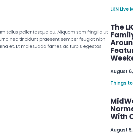
LKN Live 
The L
um tellus pellentesque eu. Aliquam sem fringilla ut
Famil
Urna nec tincidunt praesent semper feugiat nibh
Aroun
 urna et. Et malesuada fames ac turpis egestas
Featu
Week
August 6,
Things to
MidWe
Norma
With C
August 5,