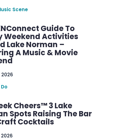
Music Scene
KNConnect Guide To
y Weekend Activities
d Lake Norman –
ring A Music & Movie
end
 2026
 Do
ek Cheers™ 3 Lake
n Spots Raising The Bar
raft Cocktails
 2026