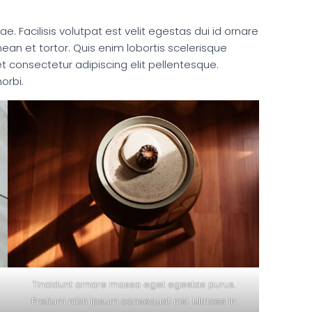
ae. Facilisis volutpat est velit egestas dui id ornare
nean et tortor. Quis enim lobortis scelerisque
t consectetur adipiscing elit pellentesque.
orbi.
Tincidunt ornare massa eget egestas purus.
Pretium nibh ipsum consequat nisl. Ultrices in