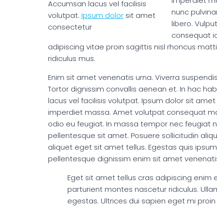
imperdiet ma
Accumsan lacus vel facilisis
nunc pulvina
volutpat.
Ipsum dolor
sit amet
libero. Vulpu
consectetur
consequat id
adipiscing vitae proin sagittis nisl rhoncus mat
ridiculus mus.
Enim sit amet venenatis urna. Viverra suspendis
Tortor dignissim convallis aenean et. In hac h
lacus vel facilisis volutpat. Ipsum dolor sit a
imperdiet massa. Amet volutpat consequat maur
odio eu feugiat. In massa tempor nec feugiat ni
pellentesque sit amet. Posuere sollicitudin aliqu
aliquet eget sit amet tellus. Egestas quis ipsum 
pellentesque dignissim enim sit amet venenati
Eget sit amet tellus cras adipiscing enim
parturient montes nascetur ridiculus. Ul
egestas. Ultrices dui sapien eget mi proin s