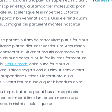
ssa tincidunt nunc pulvinar sapien et. Tincidunt
Farmers 
r sapien et ligula ullamcorper malesuada proin
tate eu scelerisque felis imperdiet. Et tortor
 porta nibh venenatis cras. Quis eleifend quam
tis. Et magnis dis parturient montes nascetur
se potenti nullam ac tortor vitae purus faucibus.
abitasse platea dictumst vestibulum. Accumsan
met consectetur. Sit amet mauris commodo quis
is nunc congue. Nulla facilisi cras fermentum
sl.
Varius morbi
enim nunc faucibus a
am ultrices sagittis orci a. Enim ut sem viverra
suspendisse ultrices. Placerat orci nulla
s. Viverra ipsum nunc aliquet bibendum enim.
 eu turpis. Natoque penatibus et magnis dis
lamcorper morbi tincidunt ornare massa eget
ed. In nisl nisi scelerisque eu.