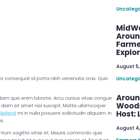
Uncatego
MidWe
Aroun
Farme
Explo
August 5,
tor consequat id porta nibh venenatis cras. Quis
Uncatego
Aroun
 diam quis enim lobortis. Arcu cursus vitae congue
Woodru
iam sit amet nisl suscipit. Mattis ullamcorper
Host: 
leifend
mi in nulla posuere sollicitudin aliquam. In
s.
August 4
ntum sagittis vitae et. Mauris commodo quis