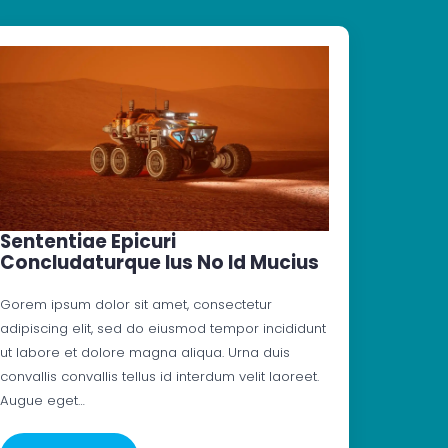
Sententiae Epicuri
Concludaturque Ius No Id Mucius
Gorem ipsum dolor sit amet, consectetur
adipiscing elit, sed do eiusmod tempor incididunt
ut labore et dolore magna aliqua. Urna duis
convallis convallis tellus id interdum velit laoreet.
Augue eget…