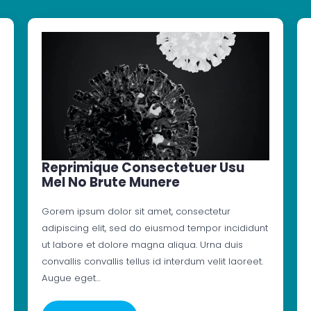
Reprimique Consectetuer Usu
Mel No Brute Munere
Gorem ipsum dolor sit amet, consectetur
adipiscing elit, sed do eiusmod tempor incididunt
ut labore et dolore magna aliqua. Urna duis
convallis convallis tellus id interdum velit laoreet.
Augue eget…