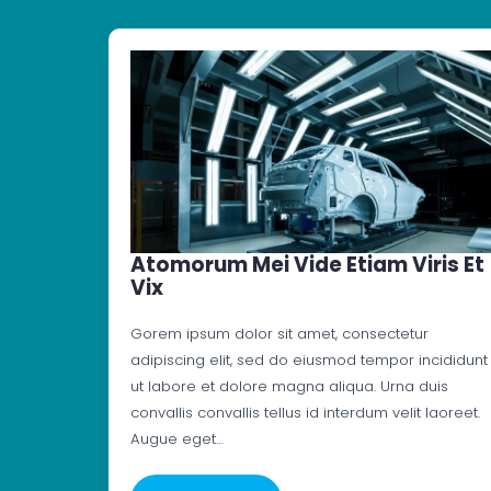
Atomorum Mei Vide Etiam Viris Et
Vix
Gorem ipsum dolor sit amet, consectetur
adipiscing elit, sed do eiusmod tempor incididunt
ut labore et dolore magna aliqua. Urna duis
convallis convallis tellus id interdum velit laoreet.
Augue eget…