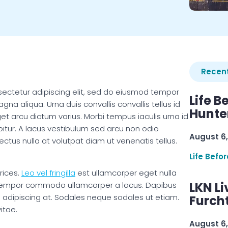
Recent
sectetur adipiscing elit, sed do eiusmod tempor
Life B
gna aliqua. Urna duis convallis convallis tellus id
Hunter
et arcu dictum varius. Morbi tempus iaculis urna id
bitur. A lacus vestibulum sed arcu non odio
August 6,
ectus nulla at volutpat diam ut venenatis tellus.
Life Befo
rices.
Leo vel fringilla
est ullamcorper eget nulla
LKN Li
t tempor commodo ullamcorper a lacus. Dapibus
erra adipiscing at. Sodales neque sodales ut etiam.
Furcht
itae.
August 6,